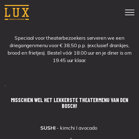
MENU
Speciaal voor theaterbezoekers serveren we een
driegangenmenu voor € 38,50 p.p. (exclusief drankjes,
brood en frietjes). Bestel vóór 18.00 uur en je diner is om
DINERKAART
19.45 uur klaar.
THEATERMENU
.
WIJNKAART
MISSCHIEN WEL HET LEKKERSTE THEATERMENU VAN DEN
BITES & COCKTAILS
BOSCH!
GROEPEN
SUSHI
- kimchi I avocado